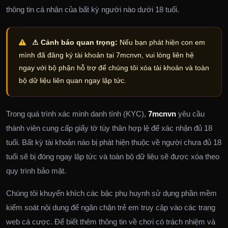
thông tin cá nhân của bất kỳ người nào dưới 18 tuổi.
⚠ Cảnh báo quan trọng:
Nếu bạn phát hiện con em
mình đã đăng ký tài khoản tại 7mcnvn, vui lòng liên hệ
ngay với bộ phận hỗ trợ để chúng tôi xóa tài khoản và toàn
bộ dữ liệu liên quan ngay lập tức.
Trong quá trình xác minh danh tính (KYC),
7mcnvn
yêu cầu
thành viên cung cấp giấy tờ tùy thân hợp lệ để xác nhận đủ 18
tuổi. Bất kỳ tài khoản nào bị phát hiện thuộc về người chưa đủ 18
tuổi sẽ bị đóng ngay lập tức và toàn bộ dữ liệu sẽ được xóa theo
quy trình bảo mật.
Chúng tôi khuyến khích các bậc phụ huynh sử dụng phần mềm
kiểm soát nội dung để ngăn chặn trẻ em truy cập vào các trang
web cá cược. Để biết thêm thông tin về chơi có trách nhiệm và